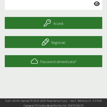
Accedi
Registrati
Password dimenticata?
Tutti i diritti riservati © 2010-2020 Piave Servizi S.p.A. - Via F. Petrarca nr. 3 31030
Codognè (TV) Codice fiscale/Partita IVA: 03475190272